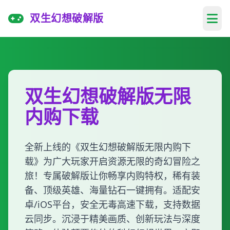
双生幻想破解版
双生幻想破解版无限
内购下载
全新上线的《双生幻想破解版无限内购下
载》为广大玩家开启资源无限的奇幻冒险之
旅！专属破解版让你畅享内购特权，稀有装
备、顶级英雄、海量钻石一键拥有。适配安
卓/iOS平台，安全无毒高速下载，支持数据
云同步。沉浸于精美画质、创新玩法与深度