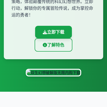
策略，体验颠覆传统的科幻幻想世界。立即
行动，解锁你的专属冒险传说，成为掌控命
运的勇者！
立即下载
了解特色