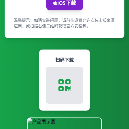
iOS下载
温馨提示：如遇安装问题，请前往设置允许安装未知来源
应用，或扫描右侧二维码获取官方安装包。
扫码下载