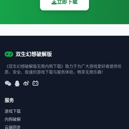
立即下载
双生幻想破解版
《双生幻想破解版无限内购下载》致力于为广大游戏爱好者提供优
质、安全、极速的游戏下载与服务体验，畅享无限乐趣！
服务
游戏下载
内购破解
云端同步